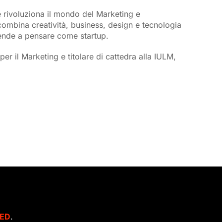
 rivoluziona il mondo del Marketing e
combina creatività, business, design e tecnologia
iende a pensare come startup.
per il Marketing e titolare di cattedra alla IULM,
ED
.