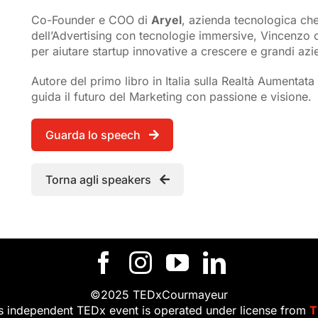
Co-Founder e COO di
Aryel
, azienda tecnologica che
dell’Advertising con tecnologie immersive, Vincenzo 
per aiutare startup innovative a crescere e grandi az
Autore del primo libro in Italia sulla Realtà Aumentata 
guida il futuro del Marketing con passione e visione.
Guarda lo speech
Torna agli speakers
©2025 TEDxCourmayeur
s independent TEDx event is operated under license from
T