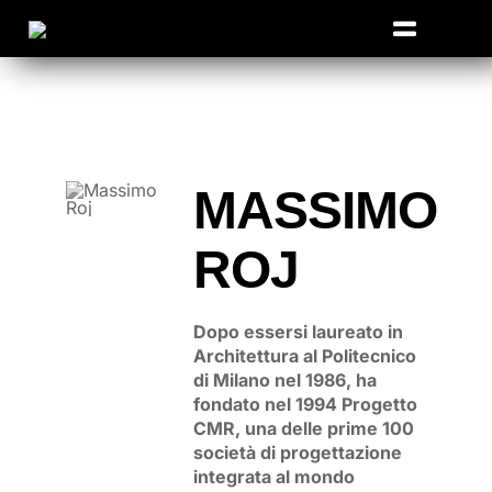
Salta
al
Toggle
contenuto
Navigat
Home
Edizioni passate
MASSIMO
Extra TED
Partner
ROJ
Contatti
Dopo essersi laureato in
Architettura al Politecnico
di Milano nel 1986, ha
fondato nel 1994 Progetto
CMR, una delle prime 100
società di progettazione
integrata al mondo