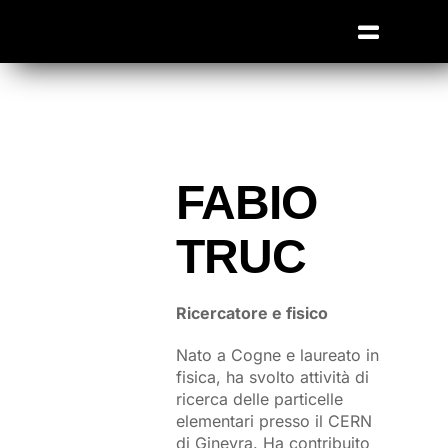
Salta
al
Toggle
contenuto
Navigat
Home
Edizioni pa
Extra TED
FABIO
Partner
TRUC
Contatti
Ricercatore e fisico
Nato a Cogne e laureato in
fisica, ha svolto attività di
ricerca delle particelle
elementari presso il CERN
di Ginevra. Ha contribuito