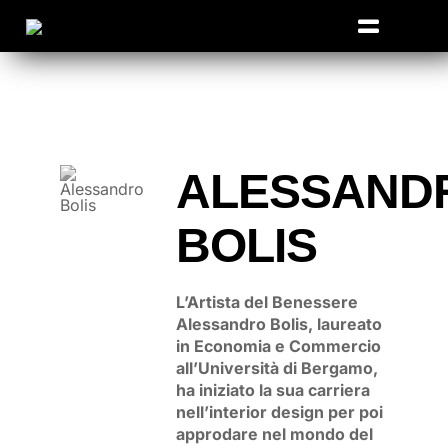
Salta
al
Toggle
contenuto
Navigat
Home
Edizioni passate
ALESSAND
Extra TED
Partner
BOLIS
Contatti
L’Artista del Benessere
Alessandro Bolis, laureato
in Economia e Commercio
all’Università di Bergamo,
ha iniziato la sua carriera
nell’interior design per poi
approdare nel mondo del